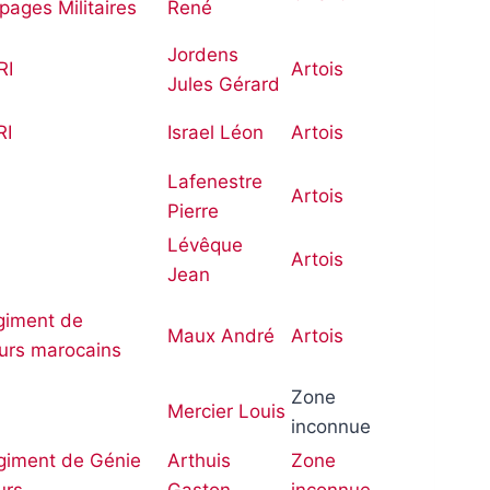
pages Militaires
René
Jordens
RI
Artois
Jules Gérard
RI
Israel Léon
Artois
Lafenestre
Artois
Pierre
Lévêque
Artois
Jean
égiment de
Maux André
Artois
leurs marocains
Zone
Mercier Louis
inconnue
giment de Génie
Arthuis
Zone
urs
Gaston
inconnue