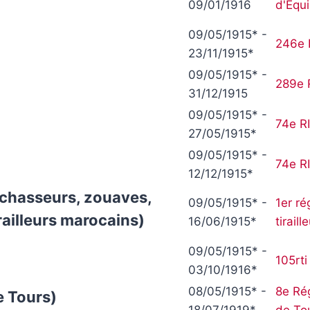
09/01/1916
d'Équi
:
09/05/1915* -
246e 
23/11/1915*
09/05/1915* -
289e 
31/12/1915
09/05/1915* -
74e RI
27/05/1915*
09/05/1915* -
74e RI
12/12/1915*
s, chasseurs, zouaves,
09/05/1915* -
1er r
railleurs marocains)
16/06/1915*
tirail
09/05/1915* -
105rti
03/10/1916*
08/05/1915* -
8e Ré
e Tours)
18/07/1919*
de To