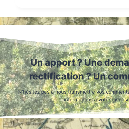
Un apport ? Une dema
rectification ? Un co
N'hésitez pas à nous transmettre vos commentai
informations à votre disposit