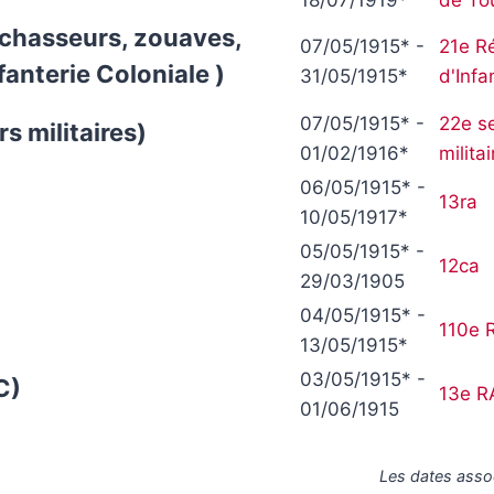
s, chasseurs, zouaves,
07/05/1915* -
21e R
fanterie Coloniale )
31/05/1915*
d'Infa
07/05/1915* -
22e se
rs militaires)
01/02/1916*
milita
06/05/1915* -
13ra
10/05/1917*
05/05/1915* -
12ca
29/03/1905
04/05/1915* -
110e R
13/05/1915*
03/05/1915* -
C)
13e R
01/06/1915
Les dates asso