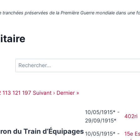
 tranchées préservées de la Première Guerre mondiale dans une for
itaire
R
e
c
h
2
113
121
197
Suivant ›
Dernier »
e
r
10/05/1915* -
c
402ri
29/09/1915*
h
e
ron du Train d’Équipages
10/05/1915* -
15e E
r