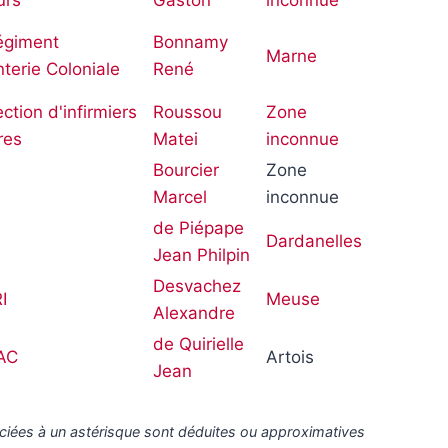
égiment
Bonnamy
Marne
nterie Coloniale
René
ction d'infirmiers
Roussou
Zone
ires
Matei
inconnue
Bourcier
Zone
Marcel
inconnue
de Piépape
Dardanelles
Jean Philpin
Desvachez
I
Meuse
Alexandre
de Quirielle
AC
Artois
Jean
ciées à un astérisque sont déduites ou approximatives