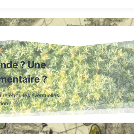
nde ? Une
mmentaire ?
re et/ou les éventuelles
ion !