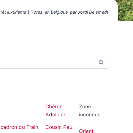
êt luxuriante à Ypres, en Belgique, par Jordi De smedt
Quand les 
Chéron
Zone
Adolphe
inconnue
scadron du Train
Cousin Paul
Orient