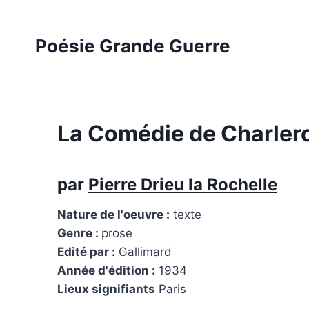
Aller
au
Poésie Grande Guerre
contenu
La Comédie de Charler
par
Pierre Drieu la Rochelle
Nature de l'oeuvre :
texte
Genre :
prose
Edité par :
Gallimard
Année d'édition :
1934
Lieux signifiants
Paris