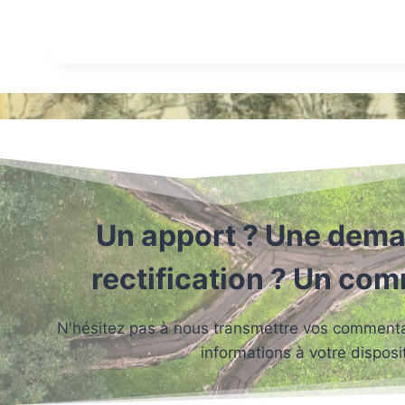
Un apport ? Une dema
rectification ? Un co
N'hésitez pas à nous transmettre vos commentai
informations à votre disposit