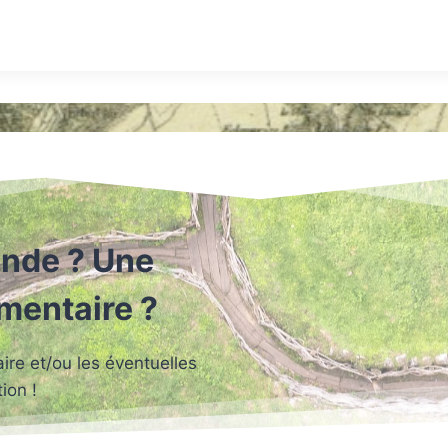
nde ? Une
mmentaire ?
re et/ou les éventuelles
ion !