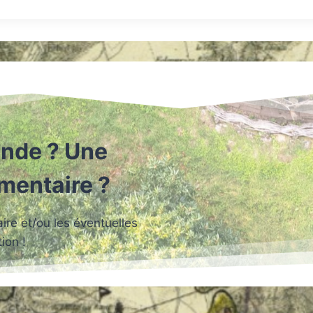
nde ? Une
mmentaire ?
re et/ou les éventuelles
ion !