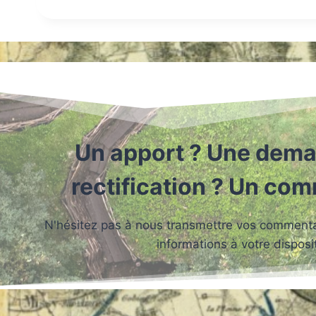
Un apport ? Une dema
rectification ? Un co
N'hésitez pas à nous transmettre vos commentai
informations à votre disposit