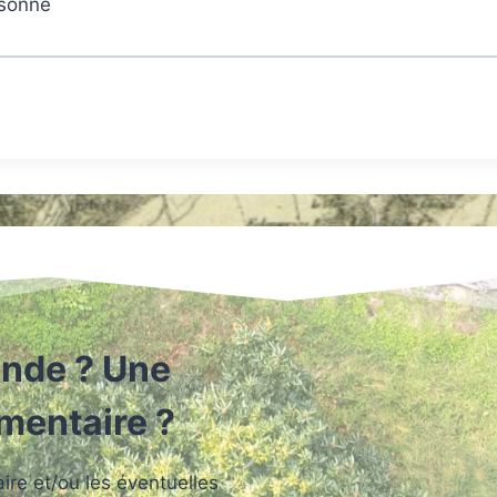
rsonne
nde ? Une
mmentaire ?
re et/ou les éventuelles