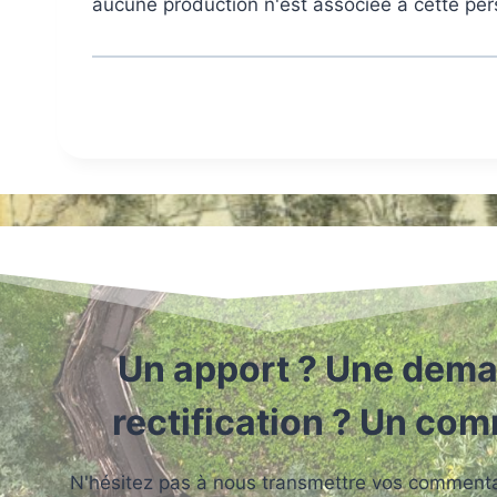
aucune production n'est associée à cette pe
Un apport ? Une dema
rectification ? Un co
N'hésitez pas à nous transmettre vos commentai