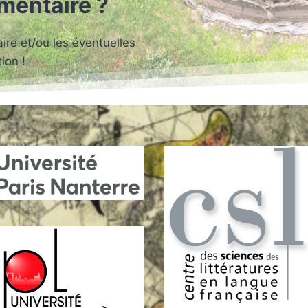
mmentaire ?
re et/ou les éventuelles
ion !