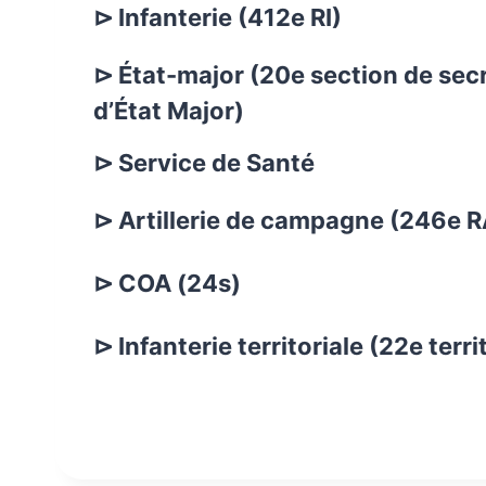
⊳ Infanterie (412e RI)
⊳ État-major (20e section de secr
d’État Major)
⊳ Service de Santé
⊳ Artillerie de campagne (246e 
⊳ COA (24s)
⊳ Infanterie territoriale (22e territ