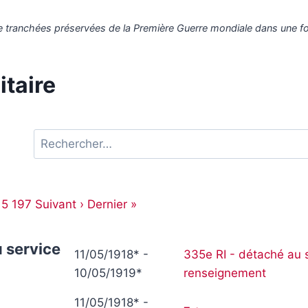
 tranchées préservées de la Première Guerre mondiale dans une for
itaire
R
e
c
h
15
197
Suivant ›
Dernier »
e
r
u service
c
11/05/1918* -
335e RI - détaché au 
h
10/05/1919*
renseignement
e
11/05/1918* -
r