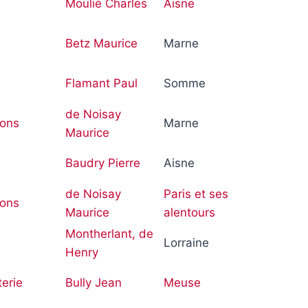
Moulié Charles
Aisne
Betz Maurice
Marne
Flamant Paul
Somme
de Noisay
gons
Marne
Maurice
Baudry Pierre
Aisne
de Noisay
Paris et ses
gons
Maurice
alentours
Montherlant, de
Lorraine
Henry
terie
Bully Jean
Meuse