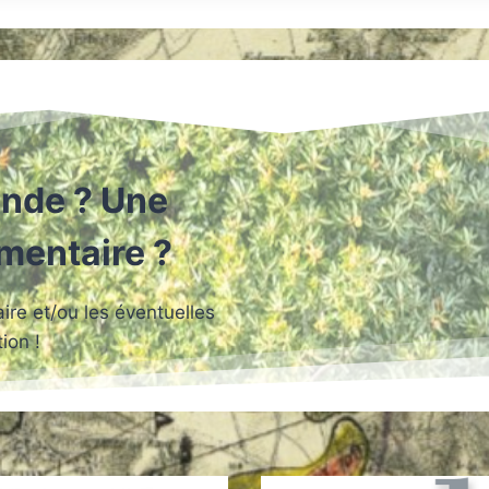
nde ? Une
mmentaire ?
re et/ou les éventuelles
ion !