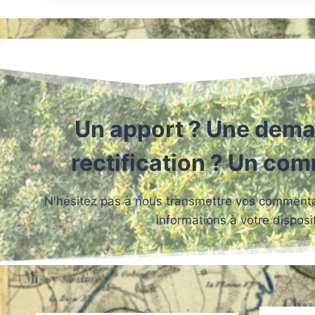
Un apport ? Une dema
rectification ? Un co
N'hésitez pas à nous transmettre vos commentai
informations à votre disposit